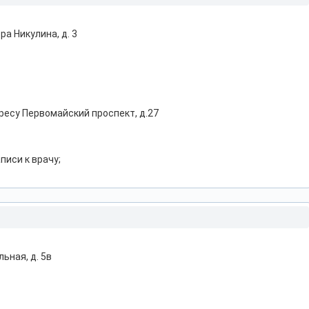
ра Никулина, д. 3
есу Первомайский проспект, д.27
писи к врачу;
льная, д. 5в