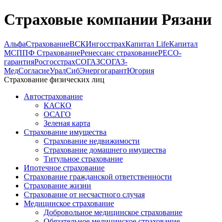
Страховые компании Рязани
АльфаСтрахование
ВСК
Ингосстрах
Капитал Life
Капитал
МС
ППФ Страхование
Ренессанс страхование
РЕСО-
гарантия
Росгосстрах
СОГАЗ
СОГАЗ-
Мед
Согласие
УралСиб
Энергогарант
Югория
Страхование физических лиц
Автострахование
КАСКО
ОСАГО
Зеленая карта
Страхование имущества
Страхование недвижимости
Страхование домашнего имущества
Титульное страхование
Ипотечное страхование
Страхование гражданской ответственности
Страхование жизни
Страхование от несчастного случая
Медицинское страхование
Добровольное медицинское страхование
Обязательное медицинское страхование